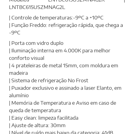
Modelos LNTBC615USZMNAG2R |
LNTBC615USZMNAG2L
| Controle de temperaturas:-9ºC a +10ºC
| Função Freddo: refrigeração rápida, que chega a
-9ºC
| Porta com vidro duplo
| Iluminação interna em 4.000K para melhor
conforto visual
| 4 prateleiras de metal 15mm, com moldura em
madeira
| Sistema de refrigeração No Frost
| Puxador exclusivo e assinado a laser Elanto, em
alumínio
| Memória de Temperatura e Aviso em caso de
queda de temperatura
| Easy clean: limpeza facilitada
| Ajuste de altura: 30mm
| Nível de ruído mais baixo da categoria: 41dB