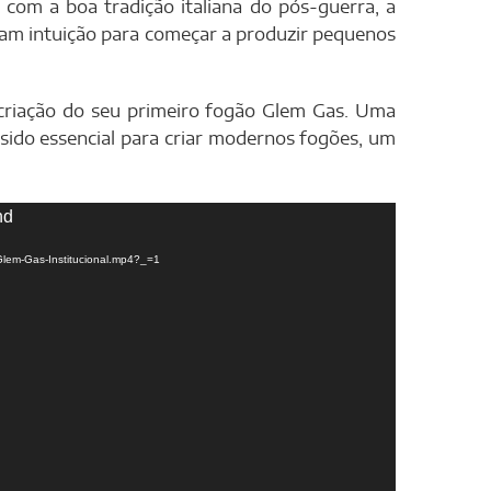
om a boa tradição italiana do pós-guerra, a
ram intuição para começar a produzir pequenos
 criação do seu primeiro fogão Glem Gas. Uma
sido essencial para criar modernos fogões, um
nd
Glem-Gas-Institucional.mp4?_=1