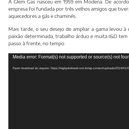
A Glem Gas nasceu em 1959 em Modena. De acordo c
empresa foi fundada por três velhos amigos que tive
aquecedores a gás e chaminés.
Mais tarde, o seu desejo de ampliar a gama levou à
paixão determinada, trabalho árduo e muita I&D tem 
passo à frente, no tempo.
Tocador
Media error: Format(s) not supported or source(s) not fou
de
vídeo
Fazer download do arquivo: https://mgbpdobrasil.com.br/wp-content/uploads/2019/01/