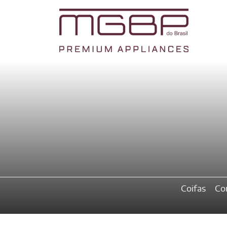
Coifas
Co