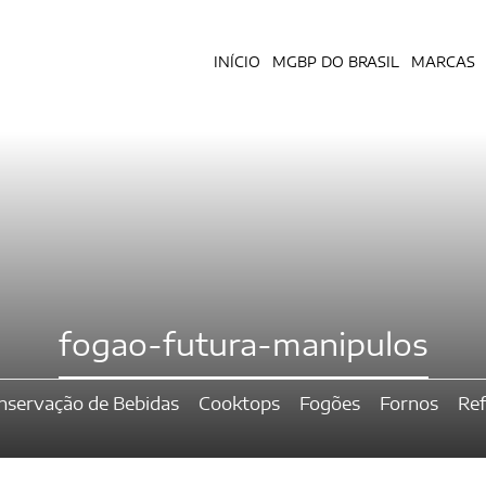
INÍCIO
MGBP DO BRASIL
MARCAS
fogao-futura-manipulos
nservação de Bebidas
Cooktops
Fogões
Fornos
Ref