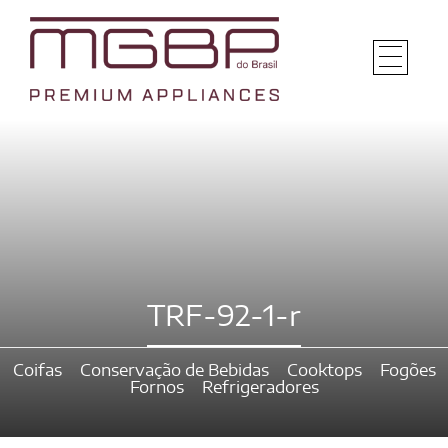
TRF-92-1-r
Coifas
Conservação de Bebidas
Cooktops
Fogões
Fornos
Refrigeradores