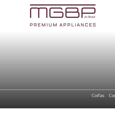
Coifas
Co