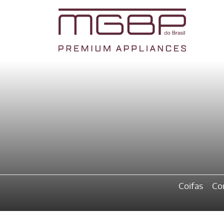
Coifas
Co