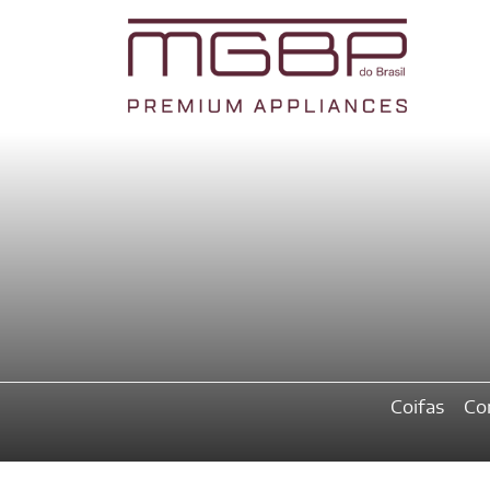
Coifas
Co