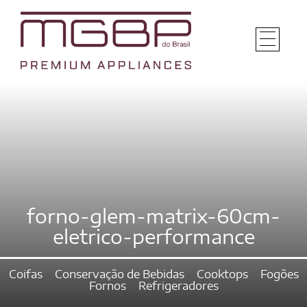
forno-glem-matrix-60cm-
eletrico-performance
Coifas
Conservação de Bebidas
Cooktops
Fogões
Fornos
Refrigeradores