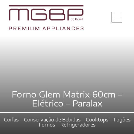
Forno Glem Matrix 60cm –
Elétrico – Paralax
Coifas
Conservação de Bebidas
Cooktops
Fogões
Fornos
Refrigeradores