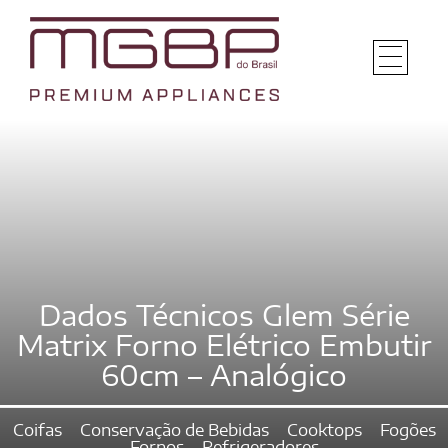
Dados Técnicos Glem Série
Matrix Forno Elétrico Embutir
60cm – Analógico
Coifas
Conservação de Bebidas
Cooktops
Fogões
Fornos
Refrigeradores