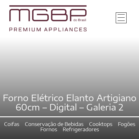
Forno Elétrico Elanto Artigiano
60cm – Digital – Galeria 2
Coifas
Conservação de Bebidas
Cooktops
Fogões
Fornos
Refrigeradores