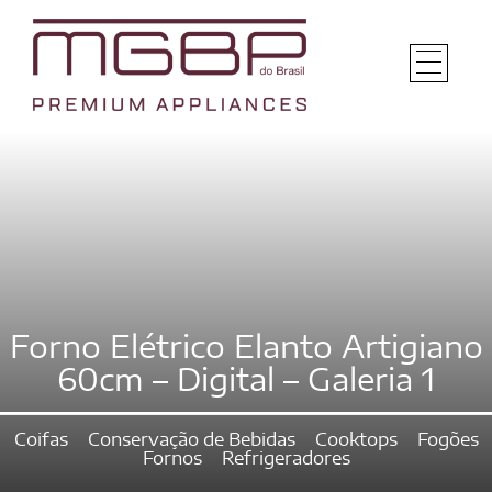
Forno Elétrico Elanto Artigiano
60cm – Digital – Galeria 1
Coifas
Conservação de Bebidas
Cooktops
Fogões
Fornos
Refrigeradores