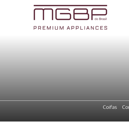
Coifas
Co