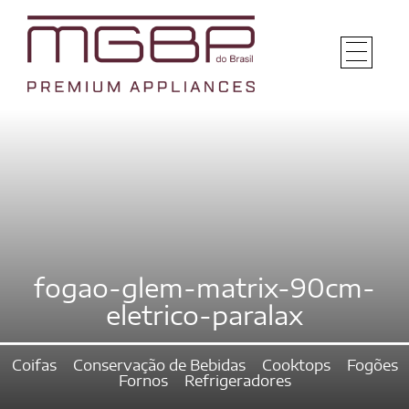
fogao-glem-matrix-90cm-
eletrico-paralax
Coifas
Conservação de Bebidas
Cooktops
Fogões
Fornos
Refrigeradores