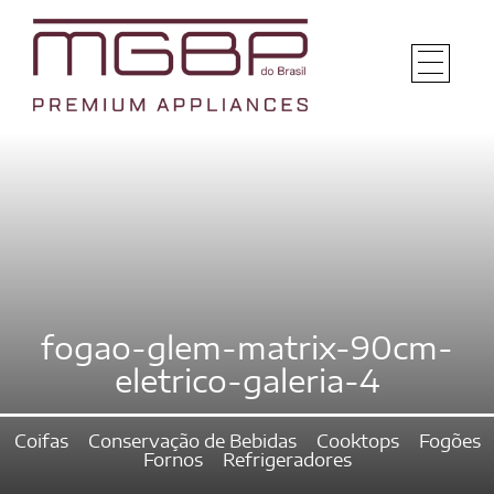
fogao-glem-matrix-90cm-
eletrico-galeria-4
Coifas
Conservação de Bebidas
Cooktops
Fogões
Fornos
Refrigeradores