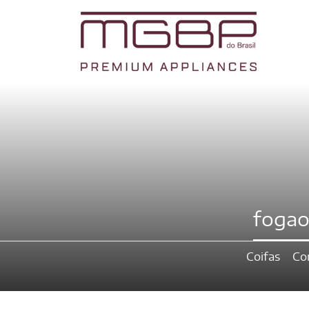
fogao
Coifas
Co