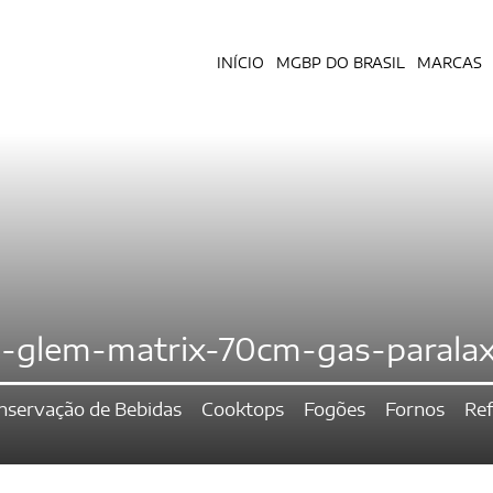
INÍCIO
MGBP DO BRASIL
MARCAS
-glem-matrix-70cm-gas-parala
nservação de Bebidas
Cooktops
Fogões
Fornos
Ref