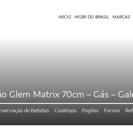
INÍCIO
MGBP DO BRASIL
MARCAS
o Glem Matrix 70cm – Gás – Gale
nservação de Bebidas
Cooktops
Fogões
Fornos
Ref