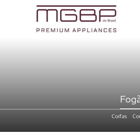
Fogã
Coifas
Co