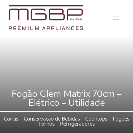
Fogão Glem Matrix 70cm –
Elétrico – Utilidade
Coifas
Conservação de Bebidas
Cooktops
Fogões
Fornos
Refrigeradores