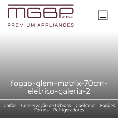
fogao-glem-matrix-70cm-
eletrico-galeria-2
Coifas
Conservação de Bebidas
Cooktops
Fogões
Fornos
Refrigeradores