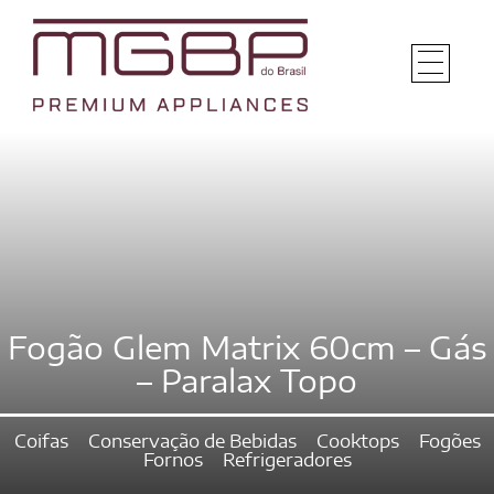
Fogão Glem Matrix 60cm – Gás
– Paralax Topo
Coifas
Conservação de Bebidas
Cooktops
Fogões
Fornos
Refrigeradores