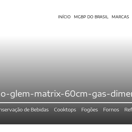
INÍCIO
MGBP DO BRASIL
MARCAS
ao-glem-matrix-60cm-gas-dime
nservação de Bebidas
Cooktops
Fogões
Fornos
Ref