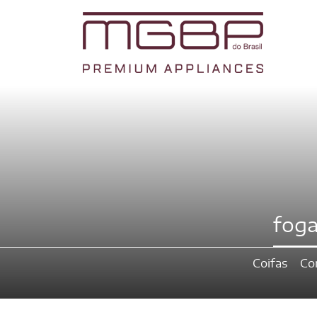
fog
Coifas
Co