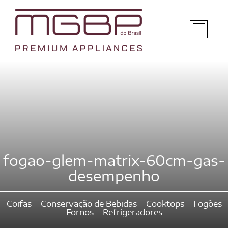
fogao-glem-matrix-60cm-gas-
desempenho
Coifas
Conservação de Bebidas
Cooktops
Fogões
Fornos
Refrigeradores