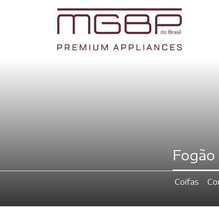
Fogão 
Coifas
Co