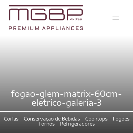
fogao-glem-matrix-60cm-
eletrico-galeria-3
Coifas
Conservação de Bebidas
Cooktops
Fogões
Fornos
Refrigeradores