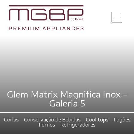
Glem Matrix Magnifica Inox –
Galeria 5
Coifas
Conservação de Bebidas
Cooktops
Fogões
Fornos
Refrigeradores