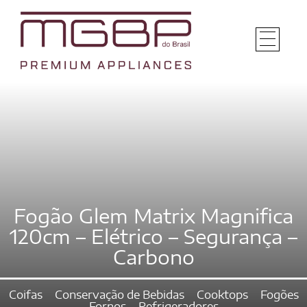
Fogão Glem Matrix Magnifica
120cm – Elétrico – Segurança –
Carbono
Coifas
Conservação de Bebidas
Cooktops
Fogões
Fornos
Refrigeradores