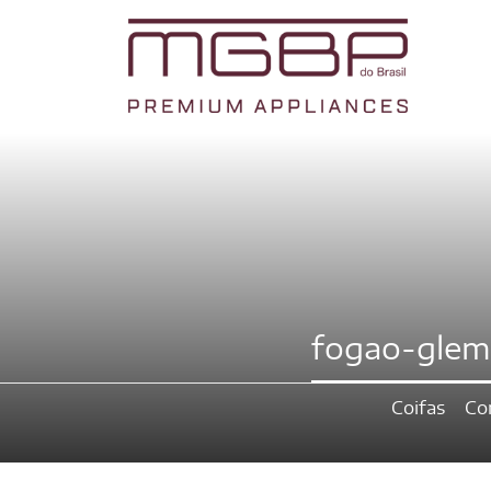
fogao-glem
Coifas
Co