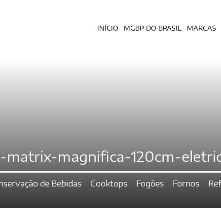
INÍCIO
MGBP DO BRASIL
MARCAS
-matrix-magnifica-120cm-eletri
nservação de Bebidas
Cooktops
Fogões
Fornos
Ref