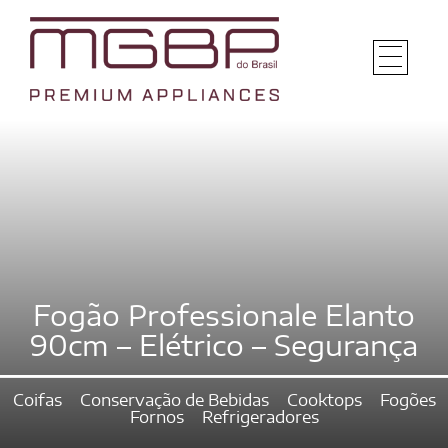
Fogão Professionale Elanto
90cm – Elétrico – Segurança
Coifas
Conservação de Bebidas
Cooktops
Fogões
Fornos
Refrigeradores