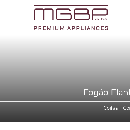
Fogão Elant
Coifas
Co