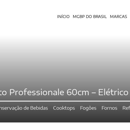
INÍCIO
MGBP DO BRASIL
MARCAS
o Professionale 60cm – Elétrico 
nservação de Bebidas
Cooktops
Fogões
Fornos
Ref