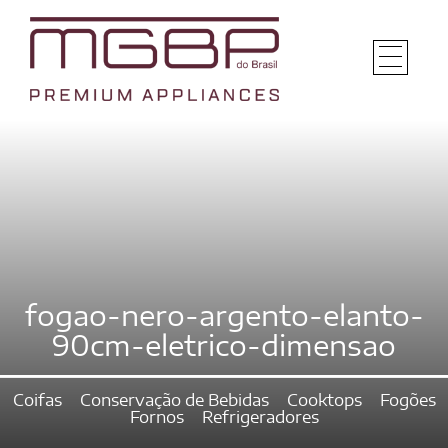
fogao-nero-argento-elanto-
90cm-eletrico-dimensao
Coifas
Conservação de Bebidas
Cooktops
Fogões
Fornos
Refrigeradores