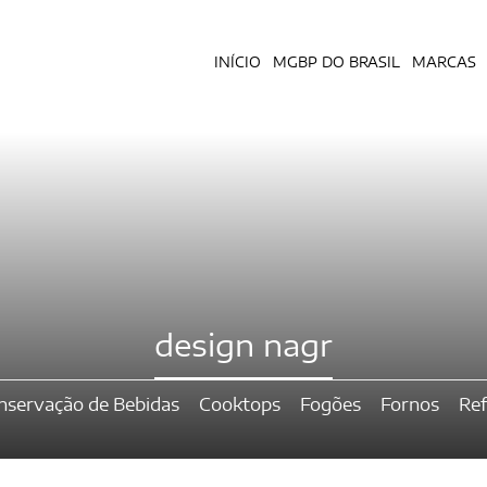
INÍCIO
MGBP DO BRASIL
MARCAS
design nagr
nservação de Bebidas
Cooktops
Fogões
Fornos
Ref