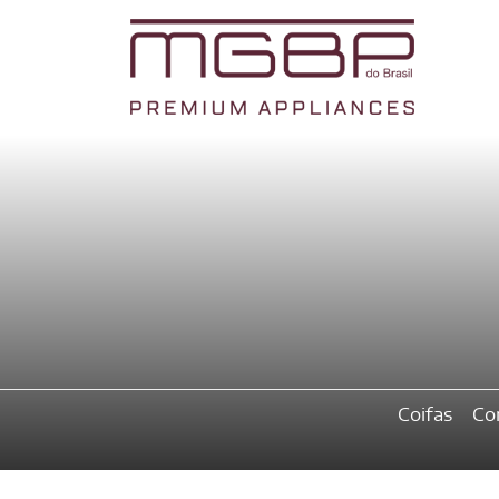
Coifas
Co