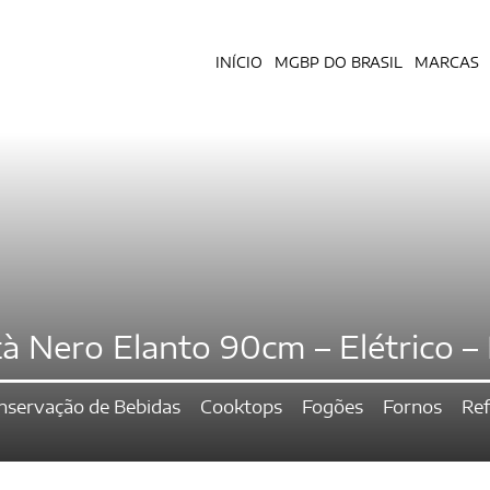
INÍCIO
MGBP DO BRASIL
MARCAS
à Nero Elanto 90cm – Elétrico 
nservação de Bebidas
Cooktops
Fogões
Fornos
Ref