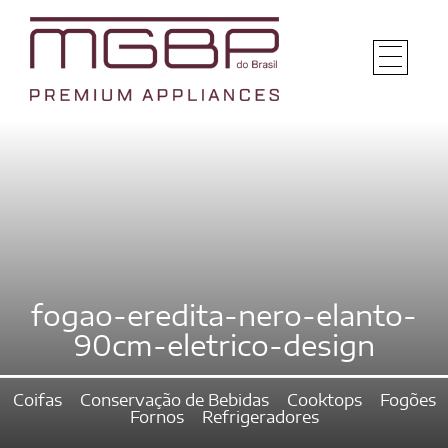
fogao-eredita-nero-elanto-
90cm-eletrico-design
Coifas
Conservação de Bebidas
Cooktops
Fogões
Fornos
Refrigeradores