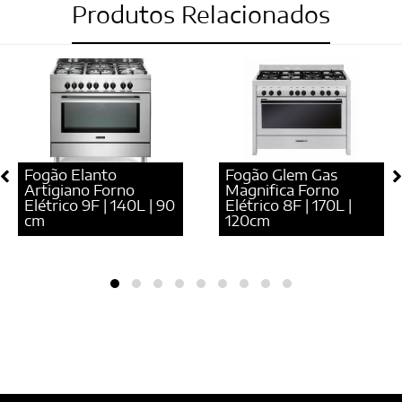
Produtos Relacionados
Fogão Elanto
Fogão Glem Gas
Artigiano Forno
Magnifica Forno
Elétrico 9F | 140L | 90
Elétrico 8F | 170L |
cm
120cm