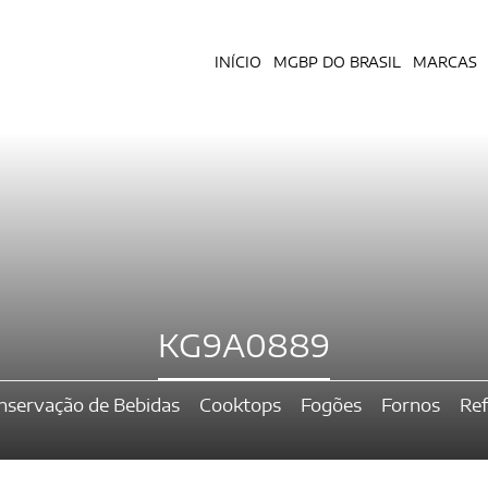
INÍCIO
MGBP DO BRASIL
MARCAS
KG9A0889
nservação de Bebidas
Cooktops
Fogões
Fornos
Ref