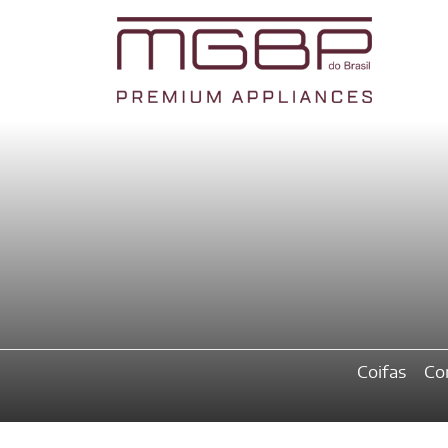
Coifas
Co