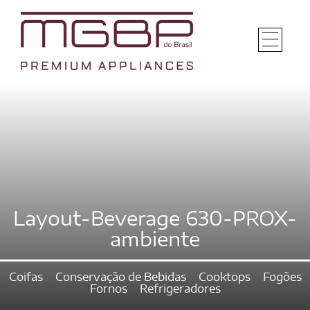
Layout-Beverage 630-PROX-
ambiente
Coifas
Conservação de Bebidas
Cooktops
Fogões
Fornos
Refrigeradores