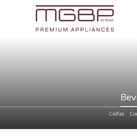
Bev
Coifas
Co