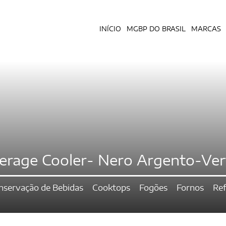
INÍCIO
MGBP DO BRASIL
MARCAS
erage Cooler- Nero Argento-Vert
nservação de Bebidas
Cooktops
Fogões
Fornos
Ref