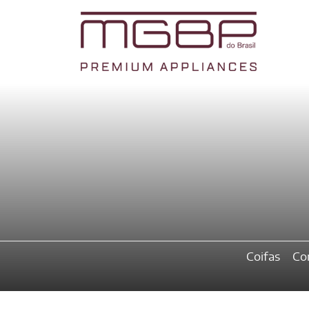
Coifas
Co