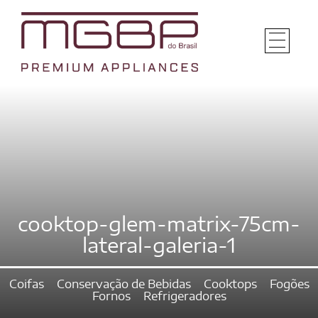
cooktop-glem-matrix-75cm-
lateral-galeria-1
Coifas
Conservação de Bebidas
Cooktops
Fogões
Fornos
Refrigeradores