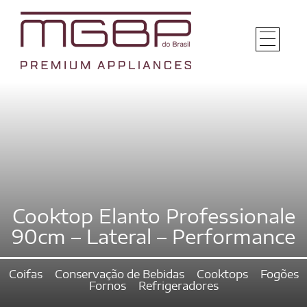
Cooktop Elanto Professionale
90cm – Lateral – Performance
Coifas
Conservação de Bebidas
Cooktops
Fogões
Fornos
Refrigeradores