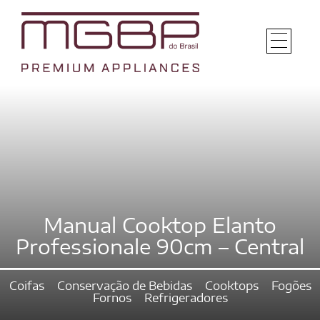
Manual Cooktop Elanto
Professionale 90cm – Central
Coifas
Conservação de Bebidas
Cooktops
Fogões
Fornos
Refrigeradores