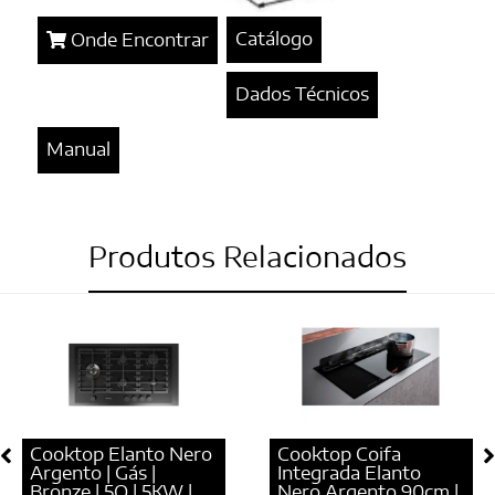
Catálogo
Onde Encontrar
Dados Técnicos
Manual
Produtos Relacionados
Cooktop Elanto Nero
Cooktop Coifa
Argento | Gás |
Integrada Elanto
Bronze | 5Q | 5KW |
Nero Argento 90cm |