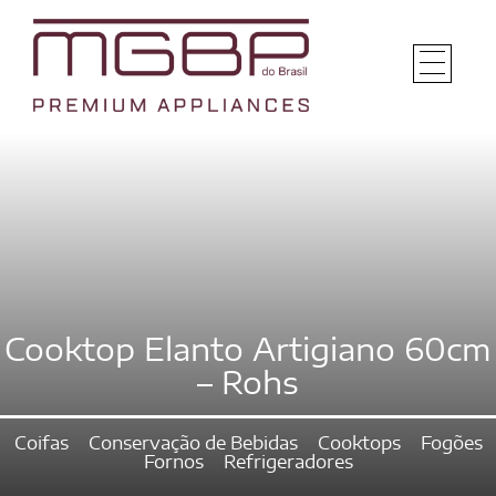
Cooktop Elanto Artigiano 60cm
– Rohs
Coifas
Conservação de Bebidas
Cooktops
Fogões
Fornos
Refrigeradores