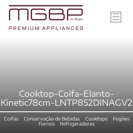
Cooktop-Coifa-Elanto-
Kinetic78cm-LNTP852DINAGV2
Coifas
Conservação de Bebidas
Cooktops
Fogões
Fornos
Refrigeradores