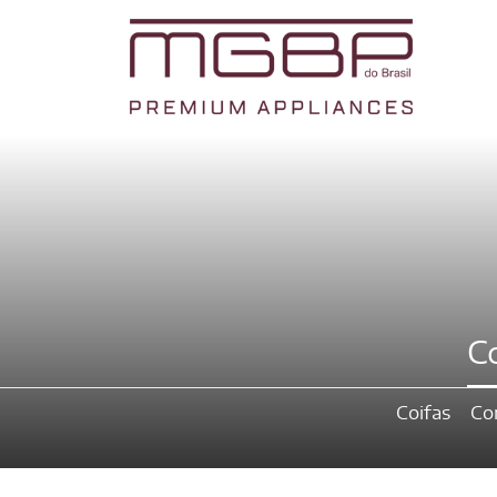
C
Coifas
Co