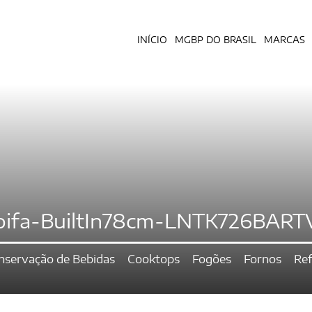
INÍCIO
MGBP DO BRASIL
MARCAS
oifa-BuiltIn78cm-LNTK726BART
nservação de Bebidas
Cooktops
Fogões
Fornos
Ref